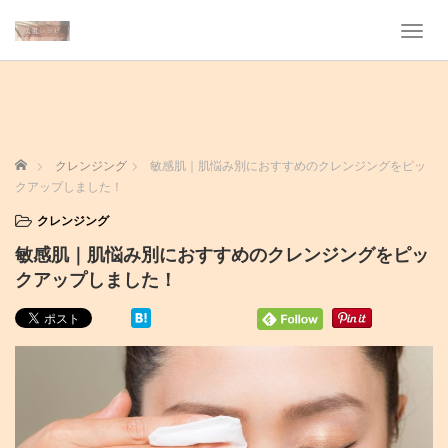
T
o
g
g
l
e
n
ホーム
クレンジング
敏感肌｜肌悩み別におすすめのクレンジングをピッ
a
クアップしました！
v
i
クレンジング
g
敏感肌｜肌悩み別におすすめのクレンジングをピッ
a
t
クアップしました！
i
o
n