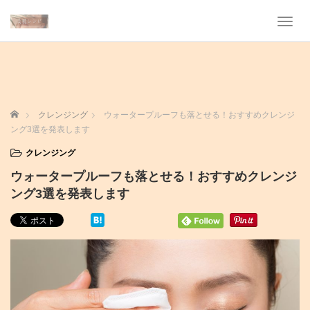
T
o
g
g
l
e
n
ホーム
クレンジング
ウォータープルーフも落とせる！おすすめクレンジ
a
ング3選を発表します
v
i
クレンジング
g
ウォータープルーフも落とせる！おすすめクレンジ
a
t
ング3選を発表します
i
o
n