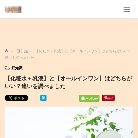
T
o
g
g
l
e
n
ホーム
豆知識
【化粧水＋乳液】と【オールインワン】はどちらがいい？
a
違いを調べました
v
i
豆知識
g
【化粧水＋乳液】と【オールインワン】はどちらが
a
t
いい？違いを調べました
i
o
n