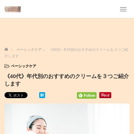
T
o
g
g
l
e
n
ホーム
ベーシックケア
《40代》年代別のおすすめのクリームを３つご紹
a
介します
v
i
ベーシックケア
g
《40代》年代別のおすすめのクリームを３つご紹介
a
t
します
i
o
n