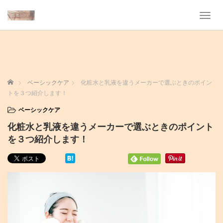
T
o
g
g
l
e
n
ホーム
ベーシックケア
化粧水と乳液を違うメーカーで選ぶときのポイン
a
トを３つ紹介します！
v
i
ベーシックケア
g
化粧水と乳液を違うメーカーで選ぶときのポイント
a
t
を３つ紹介します！
i
o
n