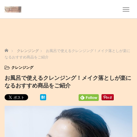
T
o
g
g
l
e
n
ホーム
クレンジング
お風呂で使えるクレンジング！メイク落としが楽に
a
なるおすすめ商品をご紹介
v
i
クレンジング
g
お風呂で使えるクレンジング！メイク落としが楽に
a
t
なるおすすめ商品をご紹介
i
o
n